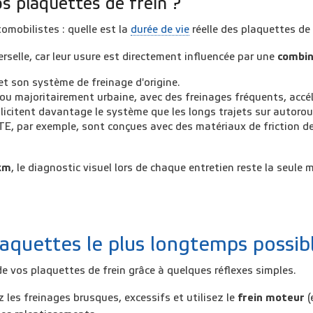
os plaquettes de frein ?
mobilistes : quelle est la
durée de vie
réelle des plaquettes de 
rselle, car leur usure est directement influencée par une
combin
et son système de freinage d'origine.
ou majoritairement urbaine, avec des freinages fréquents, accélè
licitent davantage le système que les longs trajets sur autorou
TE, par exemple, sont conçues avec des matériaux de friction de
km
, le diagnostic visuel lors de chaque entretien reste la seul
quettes le plus longtemps possib
e vos plaquettes de frein grâce à quelques réflexes simples.
 les freinages brusques, excessifs et utilisez le
frein moteur
(