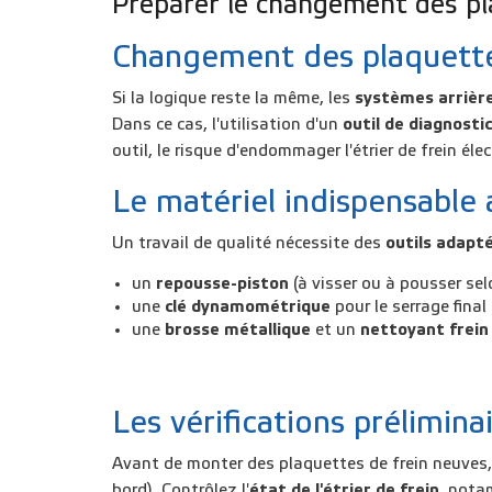
Préparer le changement des pla
Changement des plaquettes 
Si la logique reste la même, les
systèmes arrièr
Dans ce cas, l'utilisation d'un
outil de diagnostic
outil, le risque d'endommager l'étrier de frein élec
Le matériel indispensabl
Un travail de qualité nécessite des
outils adapt
un
repousse-piston
(à visser ou à pousser sel
une
clé dynamométrique
pour le serrage final
une
brosse métallique
et un
nettoyant frein
Les vérifications préliminai
Avant de monter des plaquettes de frein neuves,
bord). Contrôlez l'
état de l'étrier de frein
, nota