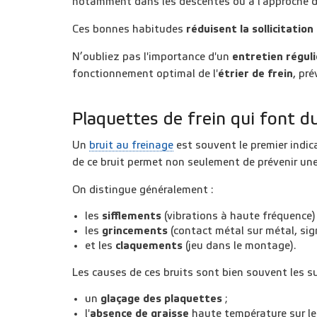
notamment dans les descentes ou à l'approche d
Ces bonnes habitudes
réduisent la sollicitation
N’oubliez pas l'importance d'un
entretien réguli
fonctionnement optimal de l'
étrier de frein
, pr
Plaquettes de frein qui font du
Un
bruit au freinage
est souvent le premier indic
de ce bruit permet non seulement de prévenir u
On distingue généralement :
les
sifflements
(vibrations à haute fréquence) 
les
grincements
(contact métal sur métal, sign
et les
claquements
(jeu dans le montage).
Les causes de ces bruits sont bien souvent les s
un
glaçage des plaquettes
;
l'
absence de graisse
haute température sur le