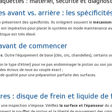
quettes : matériel, sécurité et diagnost
avant vs. arrière : les spécificité
e
présentent des spécificités. Ils intègrent souvent le
mécanisme
est impérative pour placer le système en mode maintenance ava
trique est très élevé.
e avant de commencer
és
. Outre l'équipement de base (clés, cric, chandelles), certains o
on le type d'étrier) pour ne pas endommager le piston ou son joi
 des écrous de roue au couple exact ;
de qualité pour une préparation parfaite des surfaces.
res : disque de frein et liquide de 
 une inspection s'impose. Vérifiez
la
surface et l'épaisseur
du d
mment le soufflet de piston et la liberté de mouvement des colon