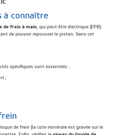
ic
s à connaître
 de frein à main
, qui peut être électrique (EPB).
nt de pouvoir repousser le piston. Sans cet
utils spécifiques sont essentiels :
nt ;
frein
isque de frein (la cote minimale est gravée sur le
nettes. Enfin, vérifiez le
niveau du liquide de