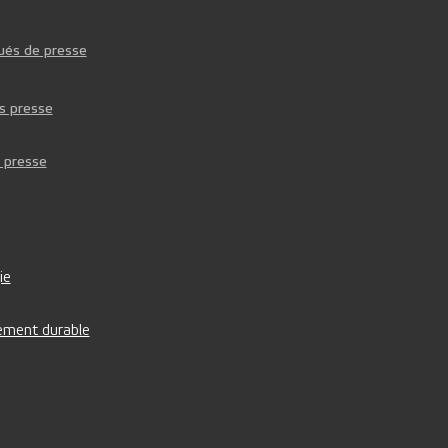
és de presse
s presse
e presse
ie
ment durable