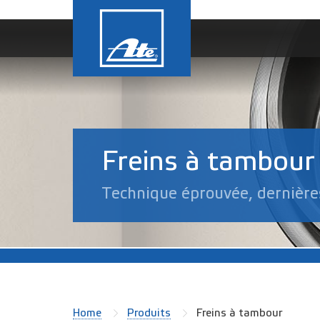
Freins à tambour
Technique éprouvée, dernière
Home
Produits
Freins à tambour