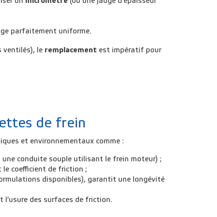
liser un
micromètre
(ou une jauge d'épaisseur
nage parfaitement uniforme.
 ventilés), le
remplacement
est impératif pour
uettes de frein
chniques et environnementaux comme :
. une conduite souple utilisant le frein moteur) ;
t le
coefficient de friction
;
rmulations disponibles), garantit une longévité
l'usure des surfaces de friction.