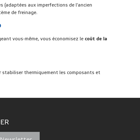
s (adaptées aux imperfections de l'ancien
stème de freinage
.
?
hangeant vous-même, vous
économisez le
coût de la
r
stabiliser thermiquement les composants
et
ER
a Newsletter