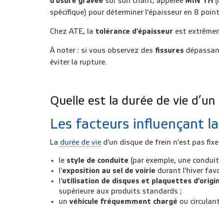
d'usure gravée
sur son chant
, appelée
MIN TH
(
spécifique) pour déterminer l'épaisseur en 8 point
Chez ATE, la
tolérance d'épaisseur
est extrêmem
À noter : si vous observez des
fissures
dépassant 
éviter la rupture
.
Quelle est la durée de vie d’un 
Les facteurs influençant l
La
durée de vie
d'un disque de frein n'est pas fi
le
style de conduite
(par exemple, une conduite
l'
exposition au sel de voirie
durant l'hiver
favo
l'
utilisation de disques et plaquettes d'origi
supérieure aux produits standards ;
un
véhicule fréquemment
chargé
ou
circula