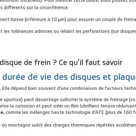
Minimum Thickness). Pour mesurer cette usure, vous pouvez uti
s différents sur la circonférence.
ent basse (
inférieure à 10 µm
) pour assurer un couple de frei
les tolérances admises ou reliant les perforations (sur disques
disque de frein ? Ce qu’il faut savoir
a durée de vie des disques et plaq
xe. Elle dépend bien souvent d'une combinaison de facteurs te
 sportive) peut davantage solliciter le
système de freinage
(vs
rise la corrosion
et peut créer un film lubrifiant tenace réduisan
ne
, comme les mélanges haute technologie d'ATE (plus de 160 fo
nt en montagne
subit des charges thermiques répétées accélérant 