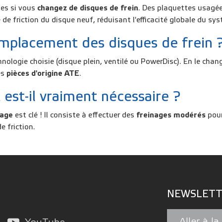
tes
si vous
changez de disques de frein
. Des plaquettes usagée
e friction du disque neuf
, réduisant l'efficacité globale du sy
emplacement des disques de frein 
echnologie choisie (disque plein, ventilé ou PowerDisc). En le c
es
pièces d'origine ATE
.
 est-il vraiment nécessaire ?
age
est clé ! Il consiste à effectuer des
freinages modérés
pou
e friction.
NEWSLETT
Aller à l