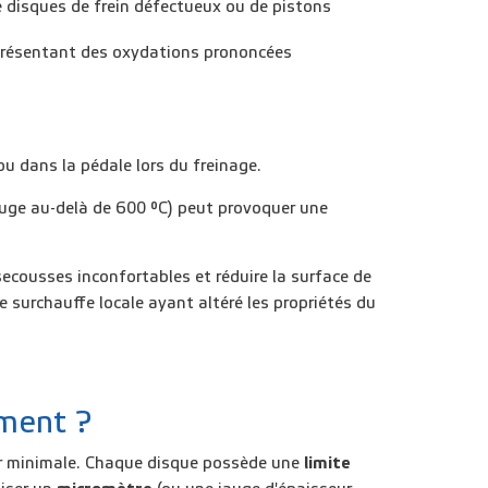
e disques de frein défectueux ou de pistons
 présentant des oxydations
prononcées
ou dans la pédale lors du freinage.
ouge au-delà de 600 °C) peut provoquer une
secousses inconfortables
et
réduire la surface de
e surchauffe locale ayant altéré les propriétés du
ement ?
eur minimale. Chaque disque possède une
limite