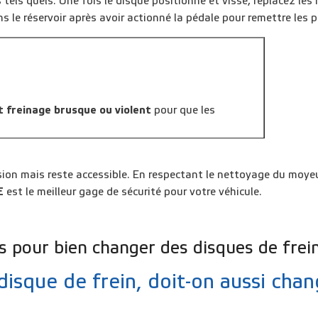
tels quels. Une fois le disque positionné et vissé, replacez les
s le réservoir après avoir actionné la pédale pour remettre les 
t freinage brusque ou violent
pour que les
.
ion mais reste accessible. En respectant le
nettoyage du moye
E
est le meilleur gage de sécurité pour votre véhicule.
s pour bien changer des disques de frei
isque de frein, doit-on aussi cha