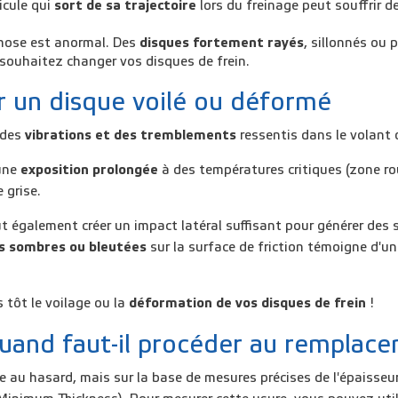
icule qui
sort de sa trajectoire
lors du freinage peut souffrir d
chose est anormal. Des
disques fortement rayés
, sillonnés ou
 souhaitez changer vos disques de frein.
r un disque voilé ou déformé
 des
vibrations et des tremblements
ressentis dans le volant 
une
exposition prolongée
à des températures critiques (zone r
 grise.
t également créer un impact latéral suffisant pour générer des
s sombres ou bleutées
sur la surface de friction témoigne d'un
 tôt le voilage ou la
déformation de vos disques de frein
!
quand faut-il procéder au remplac
re au hasard, mais sur la base de mesures précises de l'épaiss