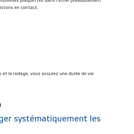
 nouvelles plaquettes dans l'étrier préalablement
pistons en contact.
u
et le
rodage
, vous assurez une durée de vie
n
nger systématiquement les