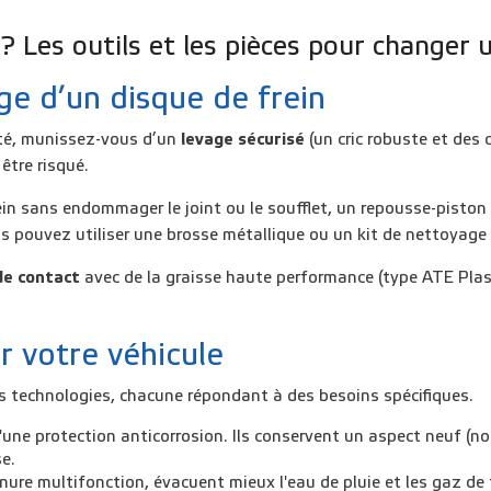
 Les outils et les pièces pour changer u
ge d’un disque de frein
té, munissez-vous d’un
levage sécurisé
(un cric robuste et des
 être risqué.
ein
sans endommager le joint ou le soufflet, un repousse-piston
us pouvez utiliser une brosse métallique ou un kit de nettoyag
 de contact
avec de la graisse haute performance (type ATE Plastil
r votre véhicule
s technologies, chacune répondant à des besoins spécifiques.
'une
protection anticorrosion
. Ils conservent un aspect neuf (n
e.
inure multifonction, évacuent mieux l'eau de pluie et les gaz de f