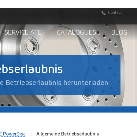
Contact
SERVICE ATE
CATALOGUES
BLOG
ebserlaubnis
ne Betriebserlaubnis herunterladen
E PowerDisc
Allgemeine Betriebserlaubnis