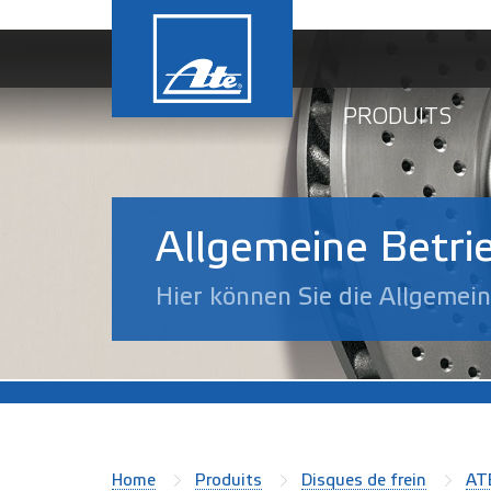
PRODUITS
Allgemeine Betri
Hier können Sie die Allgemei
Home
Produits
Disques de frein
AT